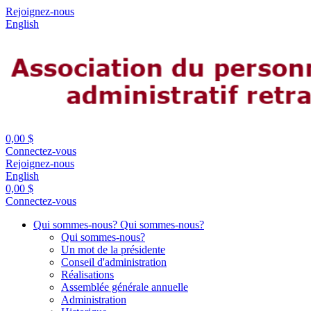
Rejoignez-nous
English
0,00 $
Connectez-vous
Rejoignez-nous
English
0,00 $
Connectez-vous
Qui sommes-nous?
Qui sommes-nous?
Qui sommes-nous?
Un mot de la présidente
Conseil d'administration
Réalisations
Assemblée générale annuelle
Administration