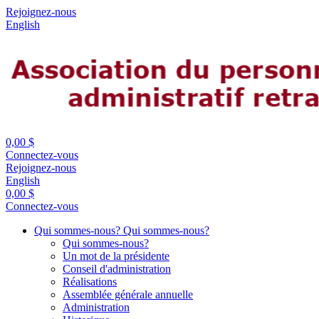
Rejoignez-nous
English
0,00 $
Connectez-vous
Rejoignez-nous
English
0,00 $
Connectez-vous
Qui sommes-nous?
Qui sommes-nous?
Qui sommes-nous?
Un mot de la présidente
Conseil d'administration
Réalisations
Assemblée générale annuelle
Administration