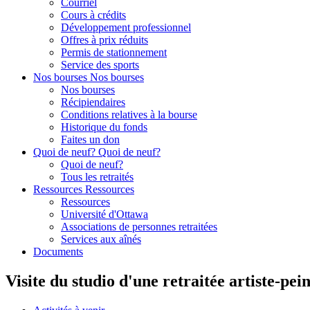
Courriel
Cours à crédits
Développement professionnel
Offres à prix réduits
Permis de stationnement
Service des sports
Nos bourses
Nos bourses
Nos bourses
Récipiendaires
Conditions relatives à la bourse
Historique du fonds
Faites un don
Quoi de neuf?
Quoi de neuf?
Quoi de neuf?
Tous les retraités
Ressources
Ressources
Ressources
Université d'Ottawa
Associations de personnes retraitées
Services aux aînés
Documents
Visite du studio d'une retraitée artiste-pei