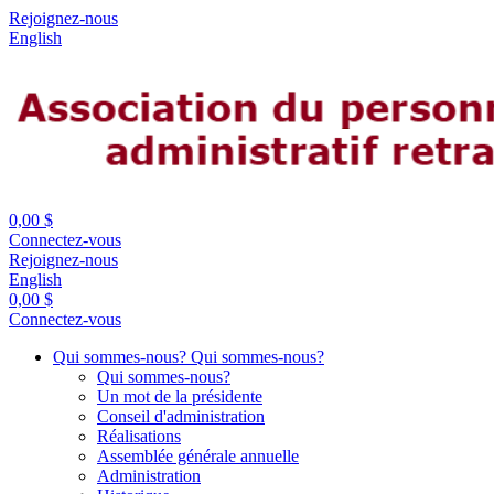
Rejoignez-nous
English
0,00 $
Connectez-vous
Rejoignez-nous
English
0,00 $
Connectez-vous
Qui sommes-nous?
Qui sommes-nous?
Qui sommes-nous?
Un mot de la présidente
Conseil d'administration
Réalisations
Assemblée générale annuelle
Administration