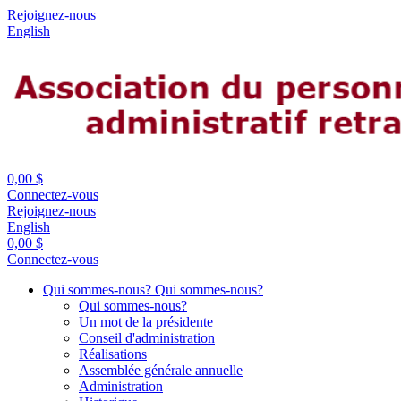
Rejoignez-nous
English
0,00 $
Connectez-vous
Rejoignez-nous
English
0,00 $
Connectez-vous
Qui sommes-nous?
Qui sommes-nous?
Qui sommes-nous?
Un mot de la présidente
Conseil d'administration
Réalisations
Assemblée générale annuelle
Administration