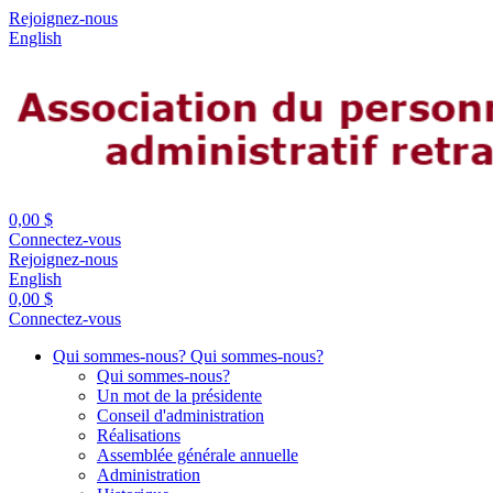
Rejoignez-nous
English
0,00 $
Connectez-vous
Rejoignez-nous
English
0,00 $
Connectez-vous
Qui sommes-nous?
Qui sommes-nous?
Qui sommes-nous?
Un mot de la présidente
Conseil d'administration
Réalisations
Assemblée générale annuelle
Administration