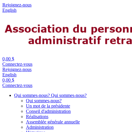
Rejoignez-nous
English
0,00 $
Connectez-vous
Rejoignez-nous
English
0,00 $
Connectez-vous
Qui sommes-nous?
Qui sommes-nous?
Qui sommes-nous?
Un mot de la présidente
Conseil d'administration
Réalisations
Assemblée générale annuelle
Administration