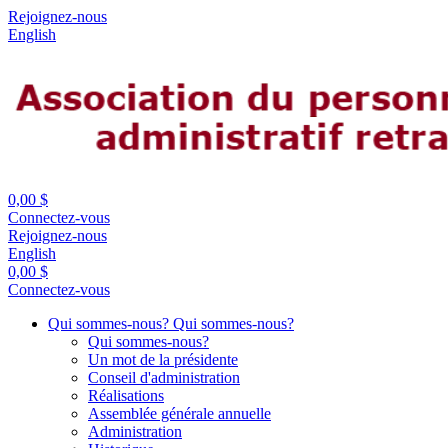
Rejoignez-nous
English
0,00 $
Connectez-vous
Rejoignez-nous
English
0,00 $
Connectez-vous
Qui sommes-nous?
Qui sommes-nous?
Qui sommes-nous?
Un mot de la présidente
Conseil d'administration
Réalisations
Assemblée générale annuelle
Administration